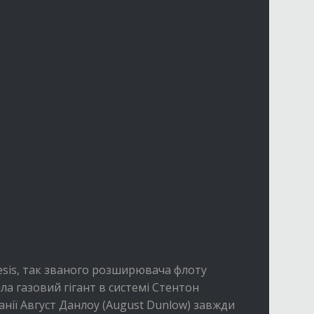
esis, так званого розширювача флоту
а газовий гігант в системі Стентон
нії Август Данлоу (August Dunlow) завжди