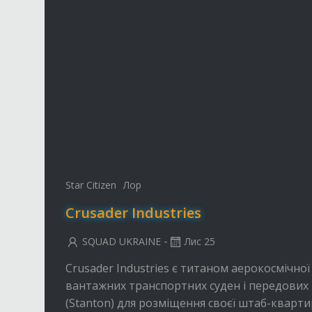
Star Citizen
Лор
Crusader Industries
-
SQUAD UKRAINE
Лис 25
Crusader Industries є титаном аерокосмічн
вантажних транспортних суден і передових ш
(Stanton) для розміщення своєї штаб-кварти